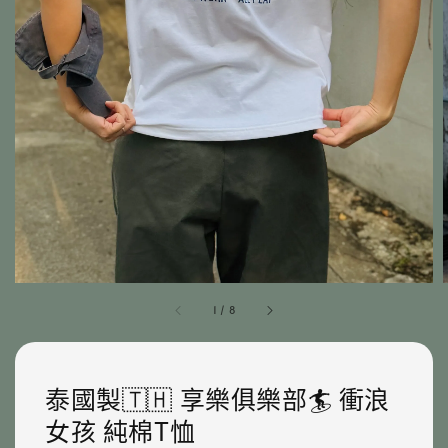
1
/
8
泰國製🇹🇭 享樂俱樂部🏄 衝浪
女孩 純棉T恤