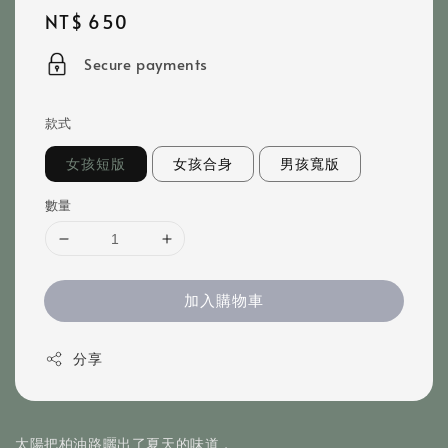
Regular
NT$ 650
price
Secure payments
款式
女孩短版
女孩合身
男孩寬版
數量
加入購物車
分享
太陽把柏油路曬出了夏天的味道，