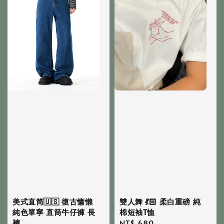
美式直筒🇺🇸 復古慵懶
雙人舞 💃🏻 柔白重磅 純
純色單寧 直筒牛仔褲 長
棉短袖T恤
褲
Regular
NT$ 680