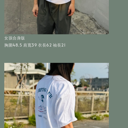
女孩合身版
胸圍48.5 肩寬39 衣長62 袖長21