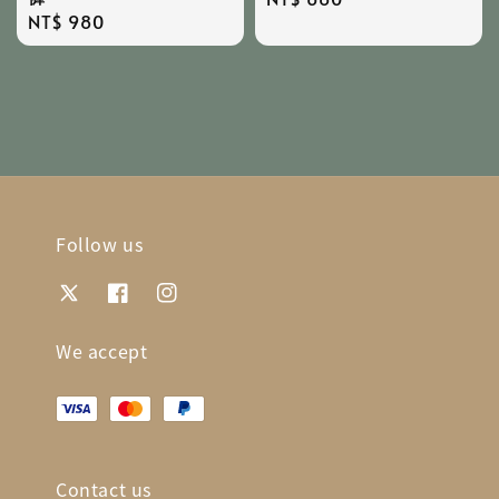
Regular
NT$ 980
price
price
Follow us
We accept
Contact us