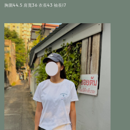
胸圍44.5 肩寬36 衣長43 袖長17