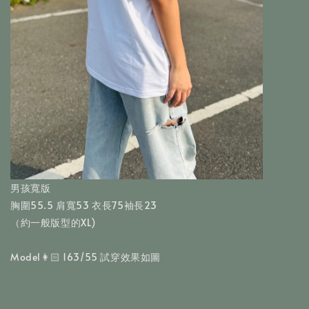
男孩寬版
胸圍55.5 肩寬53 衣長75袖長23
（約一般版型的XL)
Model👩🏻 163/55 試穿效果如圖