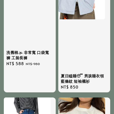
洗舊棉🌫 非常寬 口袋寬
褲 工裝長褲
Sale
NT$ 588
Regular
NT$ 980
price
price
夏日瞌睡😴 男孩睡衣領
藍條紋 短袖襯衫
Regular
NT$ 850
price