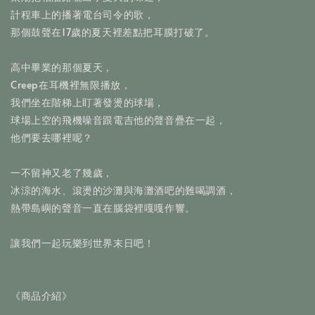
計程車上的播著電台司令的歌，
那個鼓聲在17歲的夏天裡差點把耳膜打破了。
高中畢業的那個夏天，
Creep在耳機裡無限播放，
我們坐在階梯上盯著發燙的球場，
球場上空的飛機噪音跟電吉他的聲音疊在一起，
他們要去哪裡呢？
一不留神又老了幾歲，
冰涼的海水、滾燙的沙灘與海灘酒吧的難喝調酒，
熱帶島嶼的聲音一直在腦袋裡嘎嘎作響。
讓我們一起玩樂到世界末日吧！
《商品介紹》