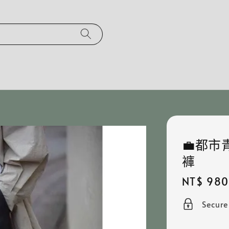
💼都市
褲
Regular
NT$ 980
price
Secur