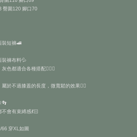
 臀圍116 腳口69
3 臀圍120 腳口70
裝短褲🚄
裝褲布料💦
色都適合各種搭配🧜🏼‍♂️
屬於不過膝蓋的長度，微寬鬆的效果✍🏻
👣
不會有束縛感💃🏻
78/66 穿XL如圖