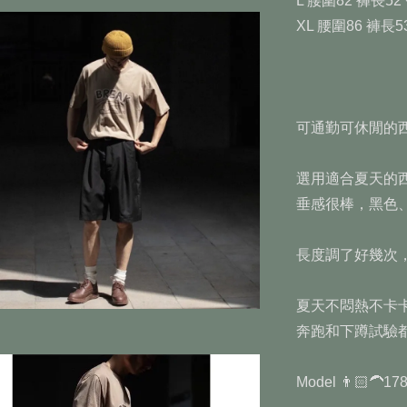
L 腰圍82 褲長52
XL 腰圍86 褲長5
可通勤可休閒的西
選用適合夏天的西
垂感很棒，黑色、灰
長度調了好幾次，
夏天不悶熱不卡卡
奔跑和下蹲試驗都
Model 👨🏻‍🦱1