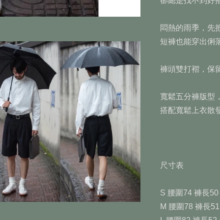
卻總是找不到好搭的短
悶熱的雨季，先把長褲
短褲也能穿出俐落
褲頭雙打褶，保
寬鬆五分褲版型，
搭配寬鬆上衣散發
尺寸表
S 腰圍74 褲長50
M 腰圍78 褲長51