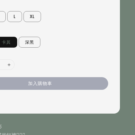
L
XL
卡其
深黑
加入購物車
衫