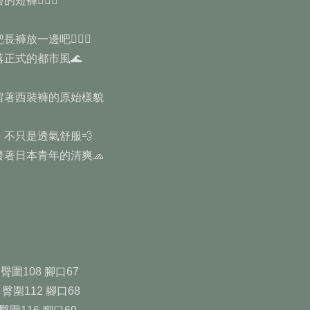
褲🤦🏻‍♂️
放一邊吧💁🏻‍♀️
正式的都市風🌊
留著西裝褲的原始樣貌
不只是透氣舒服💨
著日本青年的清爽🧢
 臀圍108 腳口67
 臀圍112 腳口68