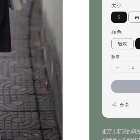
大小
S
M
顔色
岩灰
數量
分享
想穿上新買的襯