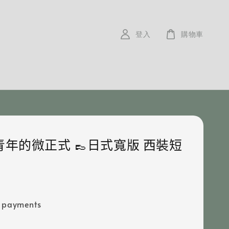
登入
購物車
青年的微正式 👞日式寬版 西裝短
e payments