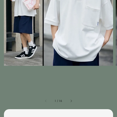
1
/
16