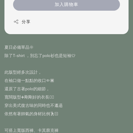
加入購物車
分享
夏日必備單品🌞
除了T-shirt ，別忘了polo衫也是短袖👕
此版型經多次設計，
在袖口做一點點的收口🤏🏾
還原了古著polo的細節，
寬闊版型➕剛剛好的衣長✍🏻
穿出美式復古味的同時也不邋遢
依然有著帥氣的身材比例🕺🏻
可搭上寬版西褲、卡其廓克褲