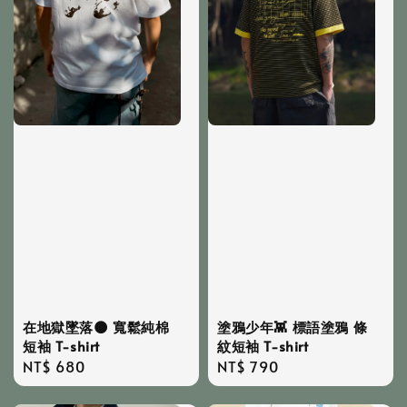
在地獄墜落🌑 寬鬆純棉
塗鴉少年👾 標語塗鴉 條
短袖 T-shirt
紋短袖 T-shirt
Regular
NT$ 680
Regular
NT$ 790
price
price