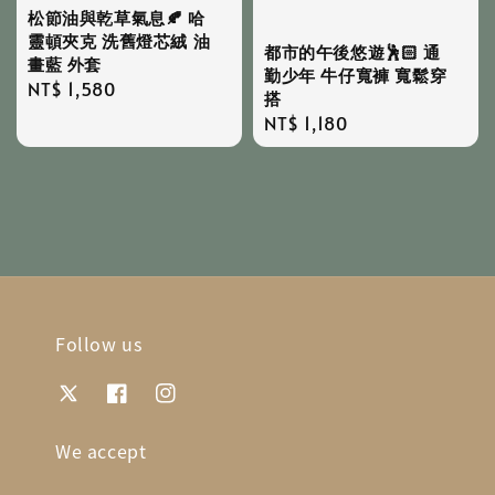
松節油與乾草氣息🍂 哈
靈頓夾克 洗舊燈芯絨 油
都市的午後悠遊🕺🏻 通
畫藍 外套
勤少年 牛仔寬褲 寬鬆穿
Regular
NT$ 1,580
搭
price
Regular
NT$ 1,180
price
Follow us
We accept