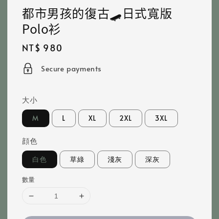
都市男孩的復古🛹日式寬版
Polo衫
Regular
NT$ 980
price
Secure payments
大小
M
L
XL
2XL
3XL
顔色
白色
草綠
淺灰
深灰
數量