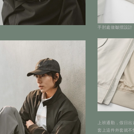
手肘處做皺摺設計
上班通勤，假日出
套上這件外套就不