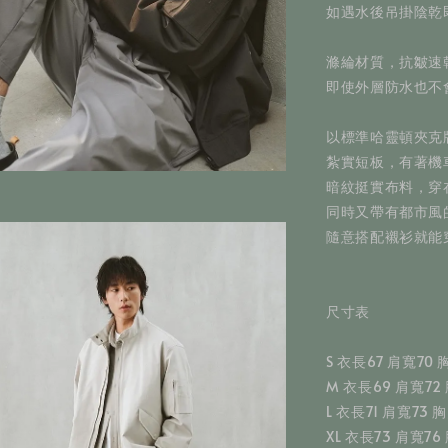
如遇水後吊掛陰乾即
滌綸材質，抗皺速
即使外層防水也不
以標準哈靈頓夾克
紮實短板，有著機車
暗紋挺實布料，穿
同時又帶有都市風
隨意搭配襯衫就能
尺寸表
S 衣長67 肩寬70 
M 衣長69 肩寬72 
L 衣長71 肩寬73 
XL 衣長73 肩寬76