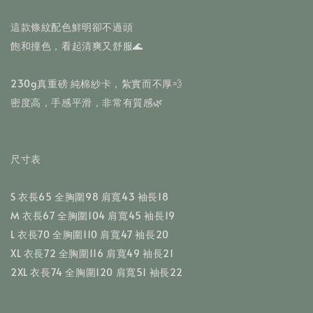
這款條紋配色鮮明卻不過頭
飽和撞色，看起清爽又舒服🌊
230g真重磅 純棉紗卡，紮實而不厚💨
密度高，手感平滑，非常有質感🌿
尺寸表
S 衣長65 全胸圍98 肩寬43 袖長18
M 衣長67 全胸圍104 肩寬45 袖長19
L 衣長70 全胸圍110 肩寬47 袖長20
XL 衣長72 全胸圍116 肩寬49 袖長21
2XL 衣長74 全胸圍120 肩寬51 袖長22