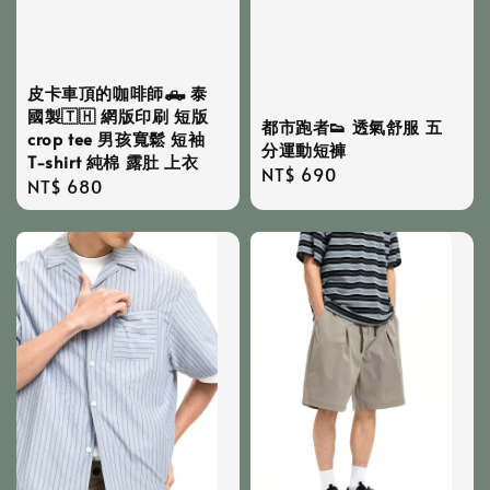
皮卡車頂的咖啡師🛻 泰
國製🇹🇭 網版印刷 短版
都市跑者👟 透氣舒服 五
crop tee 男孩寬鬆 短袖
分運動短褲
T-shirt 純棉 露肚 上衣
Regular
NT$ 690
Regular
NT$ 680
price
price