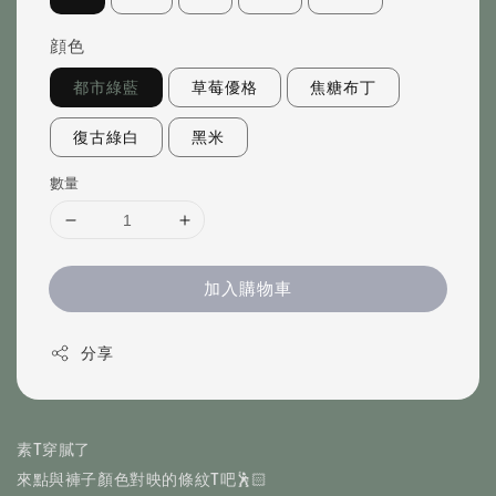
顔色
都市綠藍
草莓優格
焦糖布丁
復古綠白
黑米
數量
加入購物車
分享
素T穿膩了
來點與褲子顏色對映的條紋T吧🕺🏻