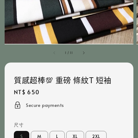
1
/
11
質感超棒💯 重磅 條紋T 短袖
Regular
NT$ 650
price
Secure payments
尺寸
S
M
L
XL
2XL