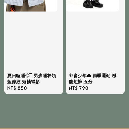
夏日瞌睡😴 男孩睡衣領
都會少年💼 雨季通勤 機
藍條紋 短袖襯衫
能短褲 五分
Regular
NT$ 850
Regular
NT$ 790
price
price