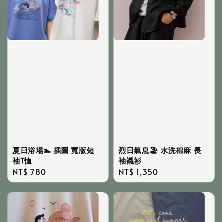
烈日氣息🏖️ 水洗棉麻 長
夏日浴場🏊 插圖 寬版短
袖襯衫
袖T恤
Regular
NT$ 1,350
Regular
NT$ 780
price
price