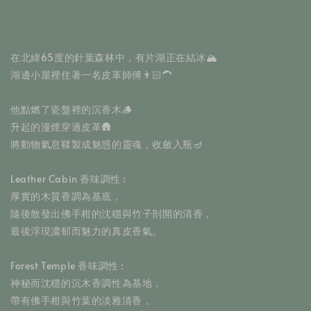
在北緯65度的針葉森林中，有片湖正在結冰🏔
湖邊小屋裡住著一名皮革師傅👨🏻‍🦱
他點燃了瓷盤裡的沉香木🪵
升起的漫煙穿過皮革🛖
將動物氣息鞣製成魅惑的靈魂，收斂入瓶🪔
Leather Cabin 香味調性 :
厚實的木質香調為基底，
隨後散發出佛手柑的沈穩與竹子剖開的清香，
最後浮現濃郁而魅力的真皮香氣。
Forest Temple 香味調性 :
神秘而沈穩的沉木香調性為基地，
帶有佛手柑與竹葉的淡雅清香，