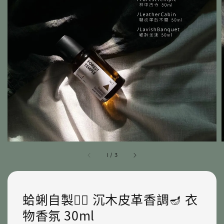
1
/
3
蛤蜊自製✍🏻 沉木皮革香調🪔 衣
物香氛 30ml