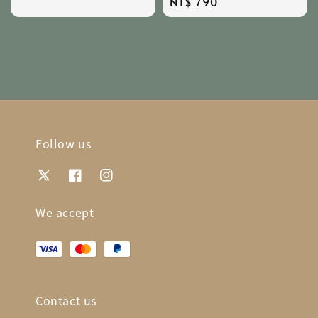
Regular
NT$ 790
price
Follow us
We accept
Contact us