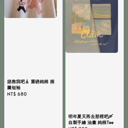
拯救我吧🎸 重磅純棉 插
圖短袖
Regular
NT$ 680
price
明年夏天再去那裡吧🛶
自製手繪 油畫 純棉Tee