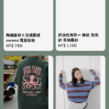
奶油色海浪🧈 條紋 泡泡
陶罐森林🏺涼感重磅
紗 長袖襯衫
sorona 寬版短袖
Regular
NT$ 1,150
Regular
NT$ 780
price
price