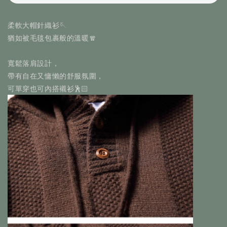
柔軟大帽針織衫🪡
猶如被毛毯包裹般的溫暖🧣
寬鬆落肩設計，
帶有自在又慵懶的舒服氛圍，
可單穿也可內搭襯衫🕺🏻