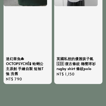
英國私校的優雅孩子氣
迷幻章魚🐙
🇬🇧 復古條紋 橄欖球衫
OCTOPSYCHÉ🧪 蛤蜊公
rugby shirt 條紋polo
主原創 手繪自製 短袖T
恤 洗舊
Regular
NT$ 1,150
Regular
NT$ 790
price
price