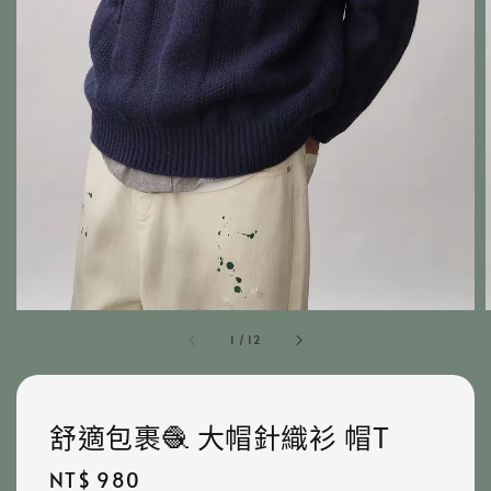
1
/
12
舒適包裹🧶 大帽針織衫 帽T
Regular
NT$ 980