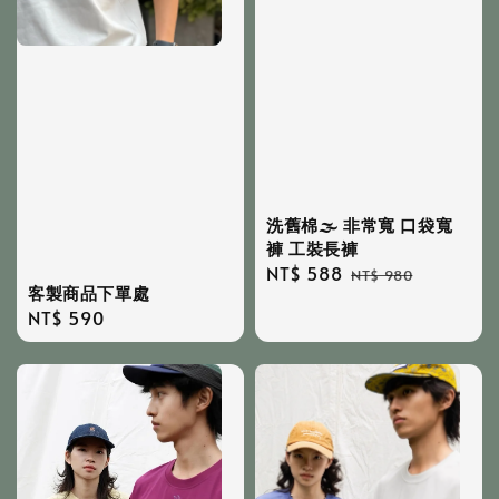
洗舊棉🌫 非常寬 口袋寬
褲 工裝長褲
Sale
NT$ 588
Regular
NT$ 980
客製商品下單處
price
price
Regular
NT$ 590
price