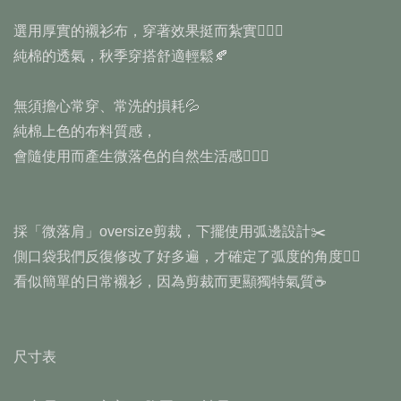
選用厚實的襯衫布，穿著效果挺而紮實🧔🏻‍♂️
純棉的透氣，秋季穿搭舒適輕鬆🍂
無須擔心常穿、常洗的損耗💦
純棉上色的布料質感，
會隨使用而產生微落色的自然生活感🚶🏻‍♂️
採「微落肩」oversize剪裁，下擺使用弧邊設計✂️
側口袋我們反復修改了好多遍，才確定了弧度的角度✍🏻
看似簡單的日常襯衫，因為剪裁而更顯獨特氣質☕️
尺寸表