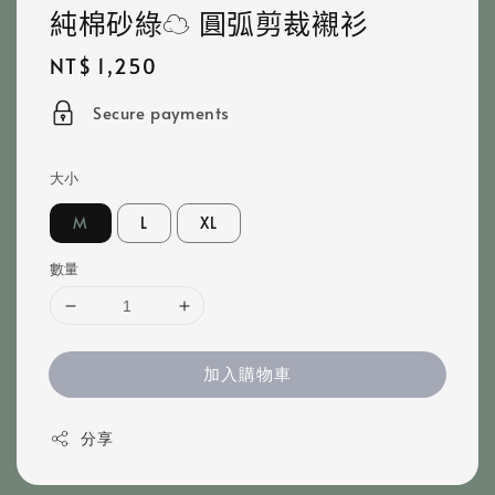
純棉砂綠☁️ 圓弧剪裁襯衫
Regular
NT$ 1,250
price
Secure payments
大小
M
L
XL
數量
加入購物車
分享