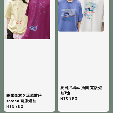
夏日浴場🏊 插圖 寬版短
袖T恤
陶罐森林🏺涼感重磅
Regular
NT$ 780
sorona 寬版短袖
price
Regular
NT$ 780
price