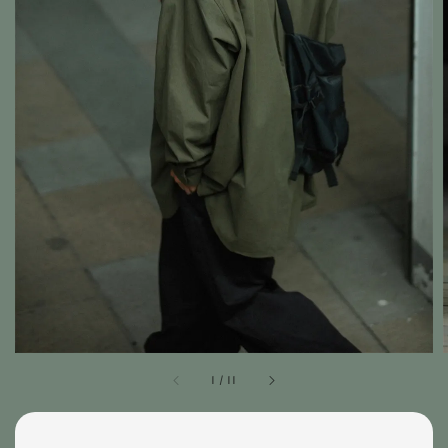
1
/
11