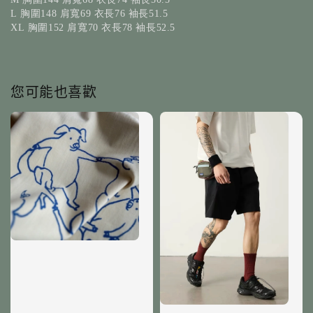
胸圍
肩寬
衣長
袖長
L
148
69
76
51.5
胸圍
肩寬
衣長
袖長
XL
152
70
78
52.5
您可能也喜歡