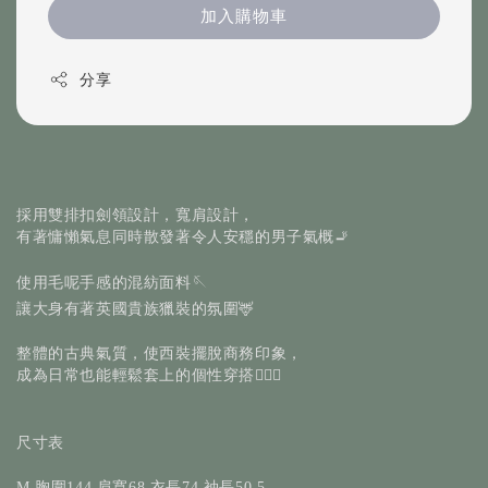
加入購物車
分享
採用雙排扣劍領設計，寬肩設計，
有著慵懶氣息同時散發著令人安穩的男子氣概
🚬
使用毛呢手感的混紡面料
🪡
讓大身有著英國貴族獵裝的氛圍
🦌
整體的古典氣質，使西裝擺脫商務印象，
成為日常也能輕鬆套上的個性穿搭
🚶🏻‍♂️
尺寸表
胸圍
肩寬
衣長
袖長
M
144
68
74
50.5