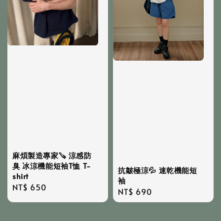
麻煩製造專家🪚 涼感防
臭 冰涼機能短袖T恤 T-
抗皺極涼💦 速乾機能短
shirt
袖
Regular
NT$ 650
Regular
NT$ 690
price
price