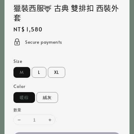
獵裝西服🦌 古典 雙排扣 西裝外
套
Regular
NT$ 1,580
price
Secure payments
Size
M
L
XL
Color
暖棕
絨灰
數量