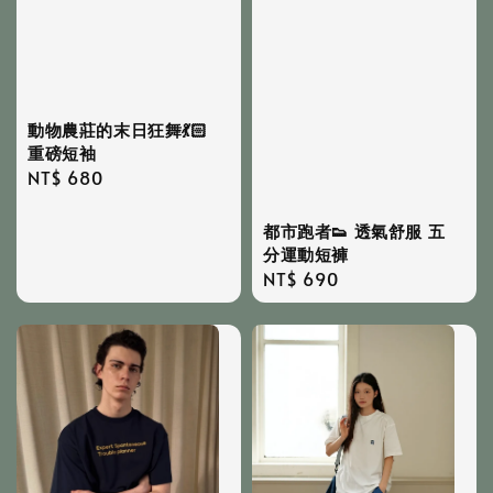
動物農莊的末日狂舞💃🏻
重磅短袖
Regular
NT$ 680
price
都市跑者👟 透氣舒服 五
分運動短褲
Regular
NT$ 690
price