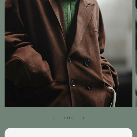
1
/
15