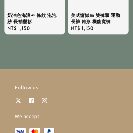
奶油色海浪🧈 條紋 泡泡
美式慵懶🍰 雙褲頭 運動
紗 長袖襯衫
長褲 錐形 機能寬褲
Regular
NT$ 1,150
Regular
NT$ 1,150
price
price
Follow us
We accept