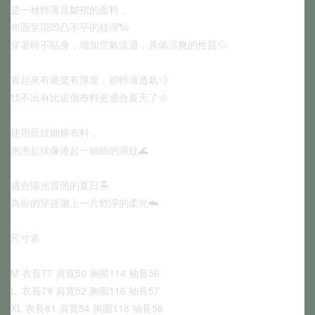
是一種輕薄且皺褶的面料，
布面呈現凹凸不平的紋理🐑
穿著時不貼身，增加空氣流通，具備涼爽的性質💦
看起來有硬挺有厚度，卻輕薄透氣💨
找不出有比這個布料更適合夏天了🌞
使用藍紋細條布料，
泡泡起伏像捲起一絲絲的浪紋🌊
適合陽光普照的夏日🏝️
為你的穿搭灑上一片乾淨的柔光☁️
尺寸表
M 衣長77 肩寬50 胸圍114 袖長56
L  衣長79 肩寬52 胸圍116 袖長57
XL 衣長81 肩寬54 胸圍118 袖長58