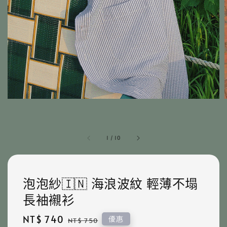
1
/
10
泡泡紗🇮🇳 海浪波紋 輕薄不塌
長袖襯衫
Sale
NT$ 740
Regular
優惠
NT$ 750