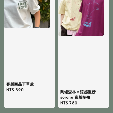
客製商品下單處
Regular
NT$ 590
陶罐森林🏺涼感重磅
price
sorona 寬版短袖
Regular
NT$ 780
price