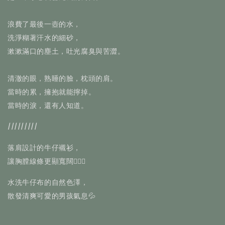
浪費了最後一壺的水，
洗淨糊著汗水的細砂，
漱漱滿口的塵土，吐光腐臭與苦澀。
清澈的眼，熟睡的臉，枕頭的肩。
當時的累，擁抱就能擰掉。
當時的淚，還有人知道。
/////////
落肩設計的牛仔襯衫，
讓胸膛線條更顯寬闊🧔🏻‍♂️
水洗牛仔布的自然色澤，
散發清爽可愛的男孩氣息💦