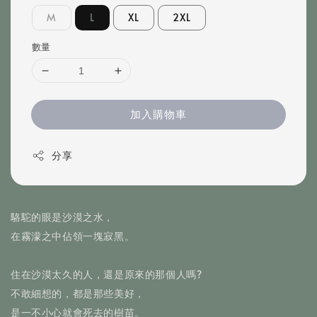
M
L
XL
2XL
數量
加入購物車
分享
駱駝的眼是沙漠之水，
在霧濛之中佔領一塊寂黑。
住在沙漠太久的人，還是原來的那個人嗎?
不敢細想的，都是那些美好，
是一不小心就會死去的樹苗。