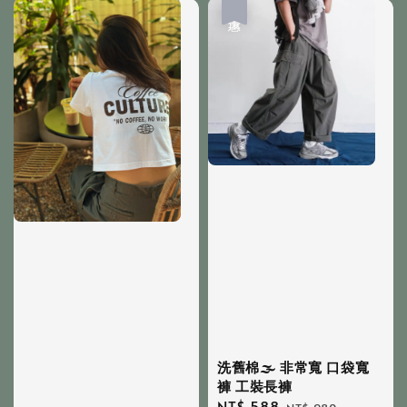
優惠
洗舊棉🌫 非常寬 口袋寬
褲 工裝長褲
Sale
NT$ 588
Regular