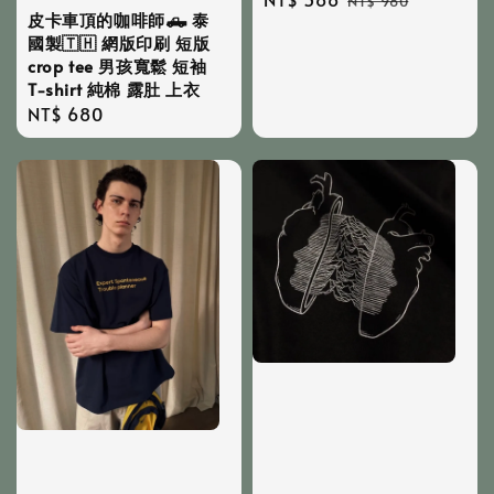
NT$ 980
皮卡車頂的咖啡師🛻 泰
price
price
國製🇹🇭 網版印刷 短版
crop tee 男孩寬鬆 短袖
T-shirt 純棉 露肚 上衣
Regular
NT$ 680
price