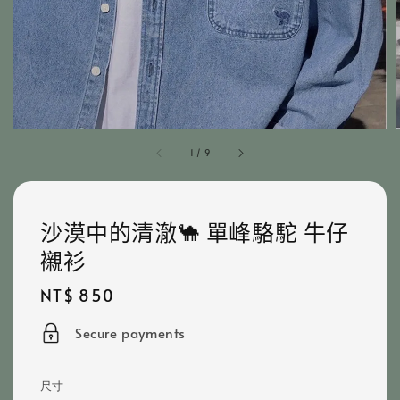
1
/
9
沙漠中的清澈🐪 單峰駱駝 牛仔
襯衫
Regular
NT$ 850
price
Secure payments
尺寸