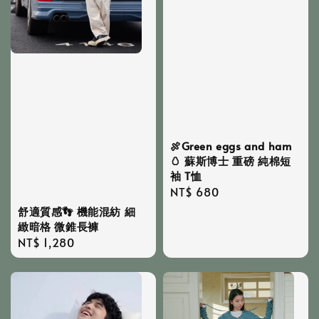
🍖Green eggs and ham
🥚 蘇斯博士 重磅 純棉短
袖 T恤
Regular
NT$ 680
price
舒適質感👣 機能混紡 細
緻暗格 微錐長褲
Regular
NT$ 1,280
price