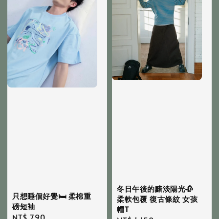
冬日午後的黯淡陽光🥀
只想睡個好覺🛏️ 柔棉重
柔軟包覆 復古條紋 女孩
磅短袖
帽T
Regular
NT$ 790