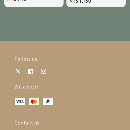
Regular
NT$ 1,150
price
price
Follow us
We accept
Contact us