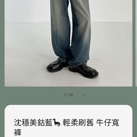
1
/
10
沈穩美鈷藍🦕 輕柔刷舊 牛仔寬
褲