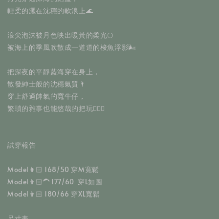
輕柔的灑在沈穩的軟浪上🌊
浪尖泡沫被月色映出暖黃的柔光🌕
被海上的季風吹散成一道道的梭魚浮影🌬️
把深夜的平靜藍海穿在身上，
散發紳士般的沈穩氣質🌂
穿上舒適帥氣的寬牛仔，
繁瑣的雜事也能悠哉的把玩🧜🏻‍♂️
試穿報告
Model👩🏻 168/50 穿M寬鬆
Model👨🏻‍🦱 177/60  穿L如圖
Model👨🏻 180/66 穿XL寬鬆
尺寸表