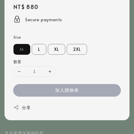
Regular
NT$ 880
price
Secure payments
Size
M
L
XL
2XL
數量
加入購物車
分享
月光穿透深海的鈷藍，