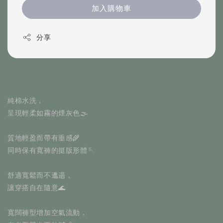
加入購物車
分享
純棉水洗，
呈現輕柔如霧的煙灰色🌫️
質地輕盈而帶有垂感🌾
同時保有寬褲的挺版形體🪡
舒適寬鬆而不邋遢，
讓穿搭自在隨意🌊
寬闊褲型增加空氣流動，