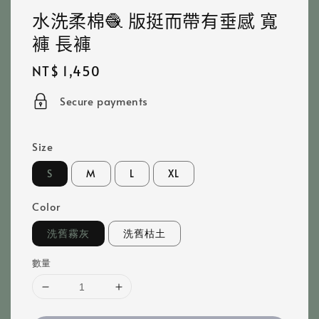
水洗柔棉🧶 版挺而帶有垂感 寬
褲 長褲
Regular
NT$ 1,450
price
Secure payments
Size
S
M
L
XL
Color
洗舊霧灰
洗舊枯土
數量