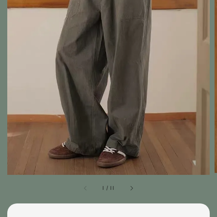
1
/
11