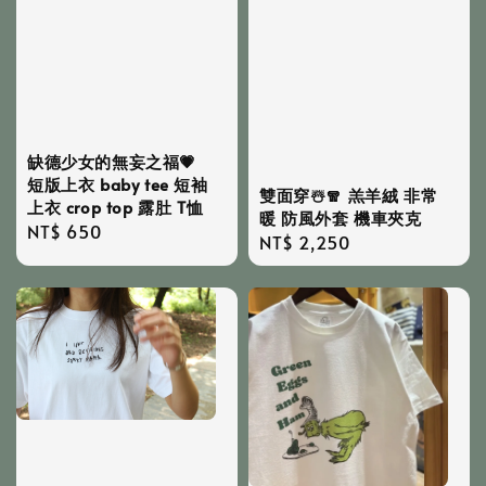
缺德少女的無妄之福💗
短版上衣 baby tee 短袖
雙面穿☃️🧣 羔羊絨 非常
上衣 crop top 露肚 T恤
暖 防風外套 機車夾克
Regular
NT$ 650
Regular
NT$ 2,250
price
price