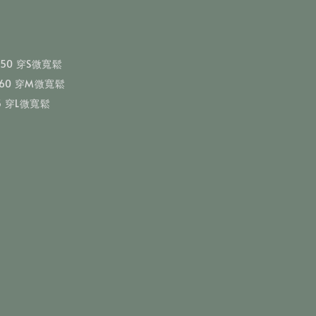
63/50 穿S微寬鬆
75/60 穿M微寬鬆
/65 穿L微寬鬆