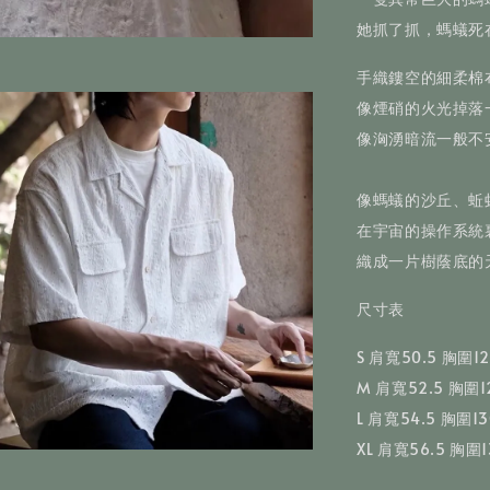
她抓了抓，螞蟻死
手織鏤空的細柔棉
像煙硝的火光掉落
像洶湧暗流一般不
像螞蟻的沙丘、蚯
在宇宙的操作系統
織成一片樹蔭底的
尺寸表
S 肩寬50.5 胸圍1
M 肩寬52.5 胸圍1
L 肩寬54.5 胸圍1
XL 肩寬56.5 胸圍