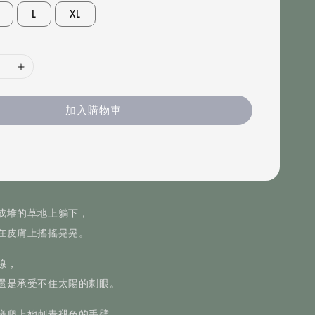
L
XL
加入購物車
成堆的草地上躺下，
在皮膚上搖搖晃晃。
線，
還是承受不住太陽的刺眼。
蟻爬上她刺青褪色的手臂，