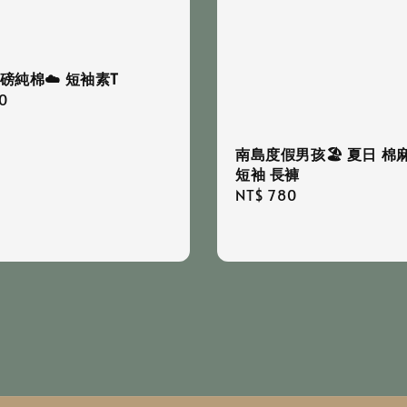
重磅純棉☁️ 短袖素T
r
0
南島度假男孩🏖️ 夏日 棉
短袖 長褲
Regular
NT$ 780
price