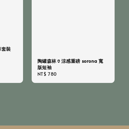
麻套裝
陶罐森林🏺涼感重磅 sorona 寬
版短袖
Regular
NT$ 780
price