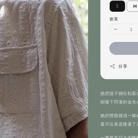
S
M
數量
分享
她把毯子鋪在枯葉
樹蔭下閃著的金光
她的雙眼瞇成一條
看不出來是睡著了
一隻異常巨大的螞