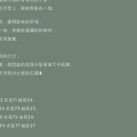
在手臂上，跟刺青黏在一塊。
布，像闊葉林的草地，
一地，有種欲蓋彌彰的期待，
安而振奮。
蚓的土穴，
裏，朝昆蟲的意識分發著巢穴平面圖。
天空與沙土裡的王國🐜
22 衣長71 袖長24
26 衣長73 袖長25
30 衣長75 袖長26
134 衣長77 袖長27