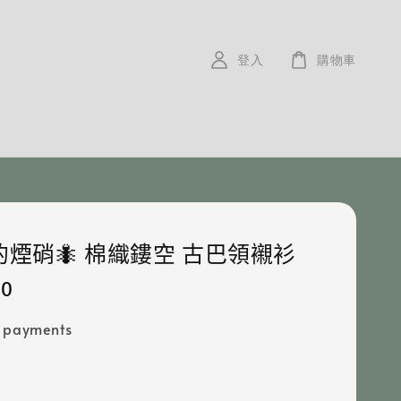
登入
購物車
煙硝🐜 棉織鏤空 古巴領襯衫
80
e payments