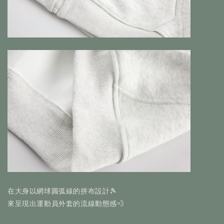
在大身以網球圓弧線的拼布設計🎾
來呈現出運動員外套的流線動態感💨