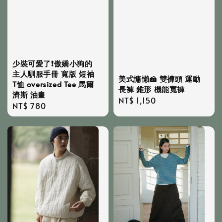
少裝可愛了❗️傲嬌小狗的
主人馴服手冊 寬版 短袖
美式慵懶🍰 雙褲頭 運動
T恤 oversized Tee 馬爾
長褲 錐形 機能寬褲
濟斯 油畫
Regular
NT$ 1,150
Regular
NT$ 780
price
price