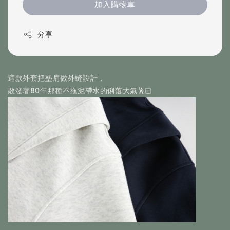
加入購物車
分享
這款外套把墊肩做外縫設計，
散發著80年那種不拖泥帶水的俐落大氣🕺🏻