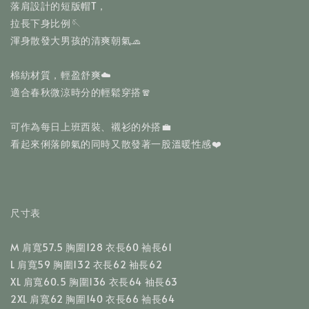
落肩設計的短版帽T，
拉長下身比例🪡
渾身散發大男孩的清爽朝氣🧢
棉紡材質，輕盈舒爽☁️
適合春秋微涼時分的輕鬆穿搭🧣
可作為每日上班西裝、襯衫的外搭💼
看起來俐落帥氣的同時又散發著一股溫暖性感❤️
尺寸表
M 肩寬57.5 胸圍128 衣長60 袖長61
L 肩寬59 胸圍132 衣長62 袖長62
XL 肩寬60.5 胸圍136 衣長64 袖長63
2XL 肩寬62 胸圍140 衣長66 袖長64