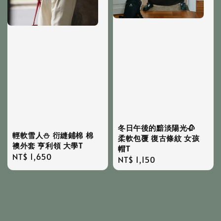
冬日午後的黯淡陽光🥀
輕軟雪人⛄️ 衍縫鋪棉 棉
柔軟包覆 復古條紋 女孩
襖外套 亨利領 大學T
帽T
Regular
NT$ 1,650
Regular
NT$ 1,150
price
price