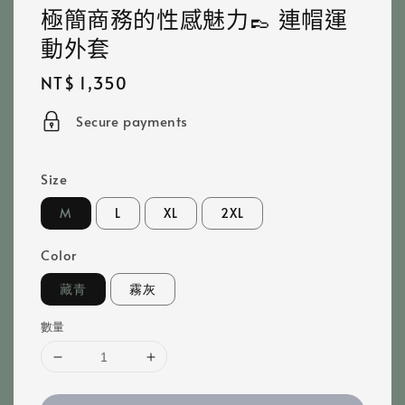
極簡商務的性感魅力👞 連帽運
動外套
Regular
NT$ 1,350
price
Secure payments
Size
M
L
XL
2XL
Color
藏青
霧灰
數量