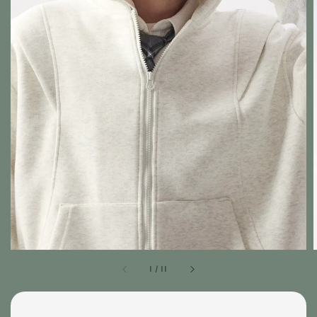
1
/
11