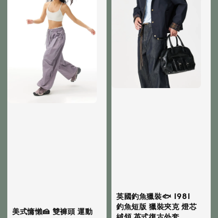
英國釣魚獵裝🐟 1981
釣魚短版 獵裝夾克 燈芯
美式慵懶🍰 雙褲頭 運動
絨領 英式復古外套