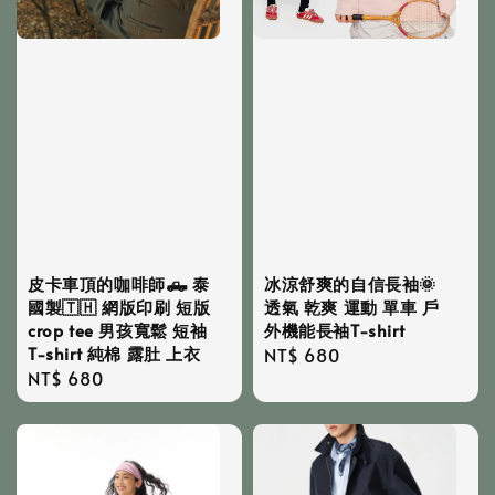
皮卡車頂的咖啡師🛻 泰
冰涼舒爽的自信長袖🌞
國製🇹🇭 網版印刷 短版
透氣 乾爽 運動 單車 戶
crop tee 男孩寬鬆 短袖
外機能長袖T-shirt
T-shirt 純棉 露肚 上衣
Regular
NT$ 680
Regular
NT$ 680
price
price