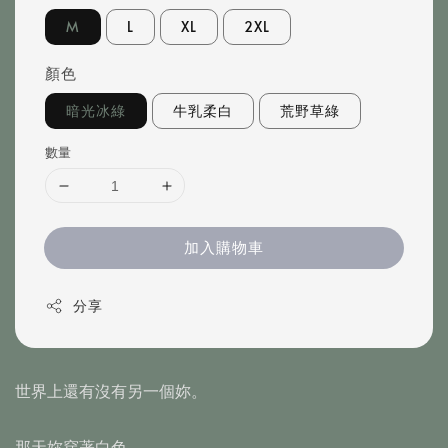
M
L
XL
2XL
顏色
暗光冰綠
牛乳柔白
荒野草綠
數量
加入購物車
分享
世界上還有沒有另一個妳。
那天妳穿著白色，