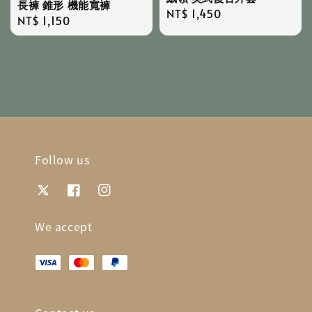
長褲 錐形 機能寬褲
Regular
NT$ 1,450
Regular
NT$ 1,150
price
price
Follow us
We accept