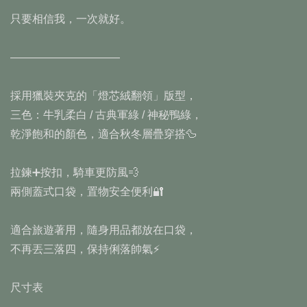
只要相信我，一次就好。
——————————
採用獵裝夾克的「燈芯絨翻領」版型，
三色：牛乳柔白 / 古典軍綠 / 神秘鴨綠，
乾淨飽和的顏色，適合秋冬層疊穿搭🦆
拉鍊➕按扣，騎車更防風💨
兩側蓋式口袋，置物安全便利🔐
適合旅遊著用，隨身用品都放在口袋，
不再丟三落四，保持俐落帥氣⚡️
尺寸表