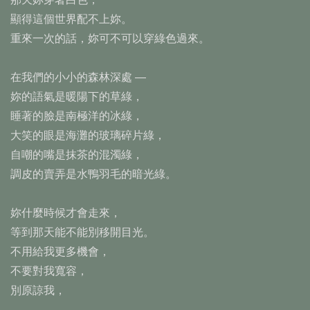
顯得這個世界配不上妳。
重來一次的話，妳可不可以穿綠色過來。
在我們的小小的森林深處 —
妳的語氣是暖陽下的草綠，
睡著的臉是南極洋的冰綠，
大笑的眼是海灘的玻璃碎片綠，
自嘲的嘴是抹茶的混濁綠，
調皮的賣弄是水鴨羽毛的暗光綠。
妳什麼時候才會走來，
等到那天能不能別移開目光。
不用給我更多機會，
不要對我寬容，
別原諒我，