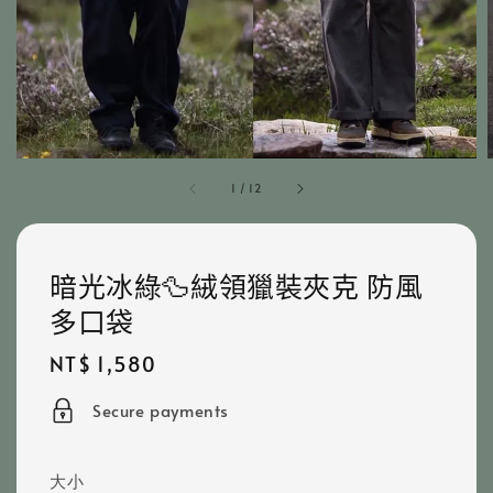
1
/
12
暗光冰綠🦆絨領獵裝夾克 防風
多口袋
Regular
NT$ 1,580
price
Secure payments
大小