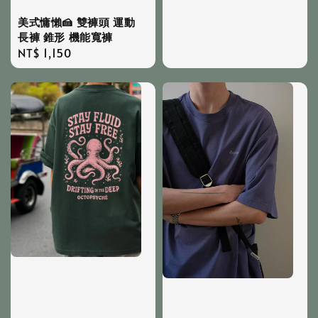
price
美式慵懶🍰 雙褲頭 運動
長褲 錐形 機能寬褲
Regular
NT$ 1,150
price