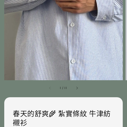
1
/
11
春天的舒爽🌾 紮實條紋 牛津紡
襯衫