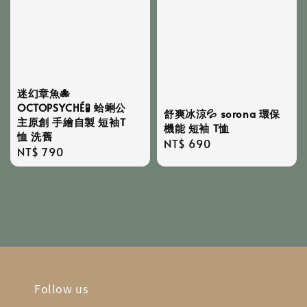
迷幻章魚🐙
OCTOPSYCHÉ🧪 蛤蜊公
舒爽冰涼💦 sorona 環保
主原創 手繪自製 短袖T
機能 短袖 T恤
恤 洗舊
Regular
NT$ 690
Regular
NT$ 790
price
price
Follow us