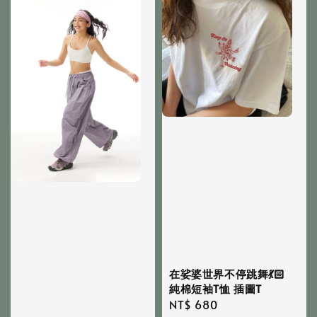
在娑婆世界不停跳舞💃🏻
純棉短袖T恤 插圖T
Regular
NT$ 680