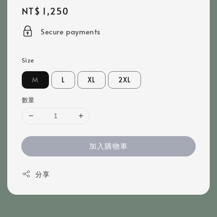
Regular
NT$ 1,250
price
Secure payments
Size
M
L
XL
2XL
數量
加入購物車
分享