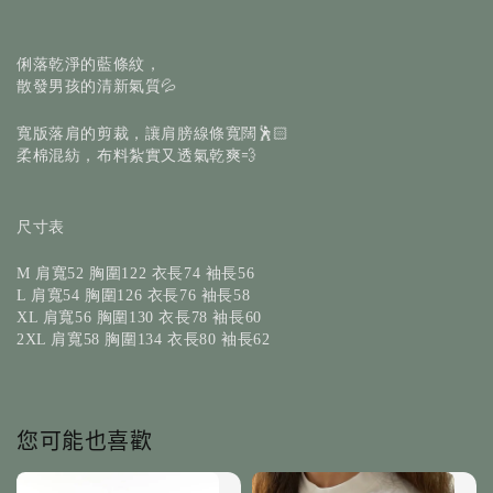
俐落乾淨的藍條紋，
散發男孩的清新氣質💦
寬版落肩的剪裁，讓肩膀線條寬闊🕺🏻
柔棉混紡，布料紮實又透氣乾爽💨
尺寸表
M 肩寬52 胸圍122 衣長74 袖長56
L 肩寬54 胸圍126 衣長76 袖長58
XL 肩寬56 胸圍130 衣長78 袖長60
2XL 肩寬58 胸圍134 衣長80 袖長62
您可能也喜歡