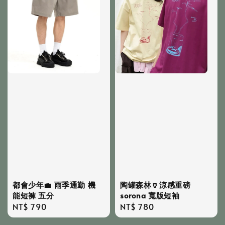
都會少年💼 雨季通勤 機
陶罐森林🏺涼感重磅
能短褲 五分
sorona 寬版短袖
Regular
NT$ 790
Regular
NT$ 780
price
price