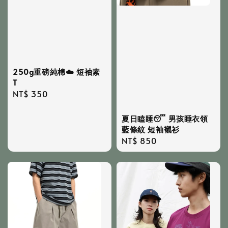
250g重磅純棉☁️ 短袖素
T
Regular
NT$ 350
price
夏日瞌睡😴 男孩睡衣領
藍條紋 短袖襯衫
Regular
NT$ 850
price