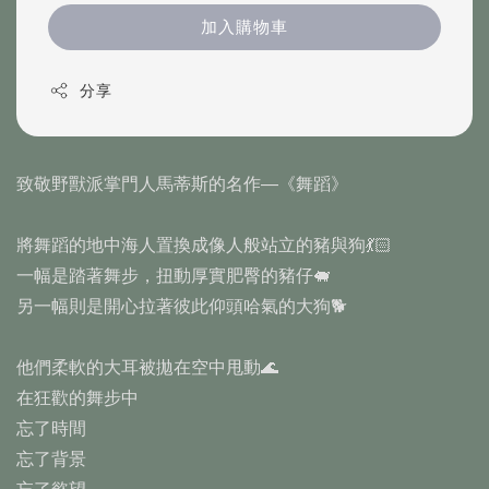
加入購物車
分享
致敬野獸派掌門人馬蒂斯的名作—《舞蹈》
將舞蹈的地中海人置換成像人般站立的豬與狗💃🏻
一幅是踏著舞步，扭動厚實肥臀的豬仔🐖
另一幅則是開心拉著彼此仰頭哈氣的大狗🐕
他們柔軟的大耳被拋在空中甩動🌊
在狂歡的舞步中
忘了時間
忘了背景