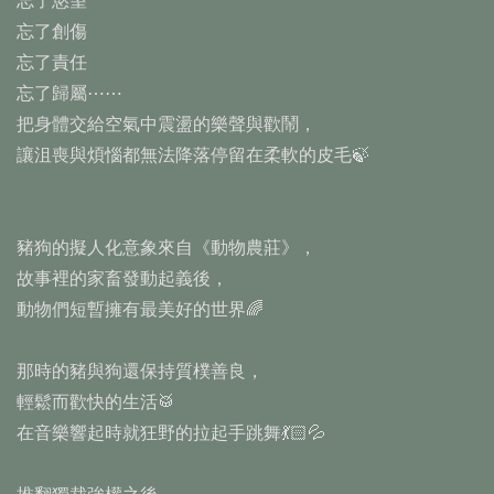
忘了慾望
忘了創傷
忘了責任
忘了歸屬⋯⋯
把身體交給空氣中震盪的樂聲與歡鬧，
讓沮喪與煩惱都無法降落停留在柔軟的皮毛🍃
豬狗的擬人化意象來自《動物農莊》，
故事裡的家畜發動起義後，
動物們短暫擁有最美好的世界🌈
那時的豬與狗還保持質樸善良，
輕鬆而歡快的生活🥁
在音樂響起時就狂野的拉起手跳舞💃🏻💦