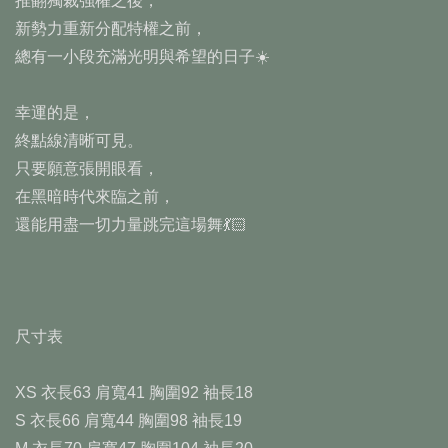
推翻獨裁強權之後，
新勢力重新分配特權之前，
總有一小段充滿光明與希望的日子☀️
幸運的是，
終點線清晰可見。
只要願意張開眼看，
在黑暗時代來臨之前，
還能用盡一切力量跳完這場舞💃🏻
尺寸表
XS 衣長63 肩寬41 胸圍92 袖長18
S 衣長66 肩寬44 胸圍98 袖長19