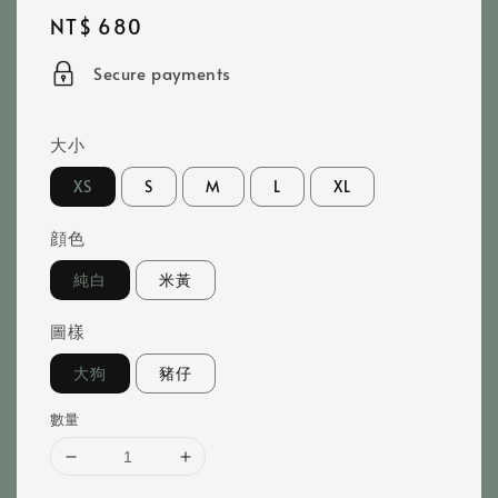
Regular
NT$ 680
price
Secure payments
大小
XS
S
M
L
XL
顔色
純白
米黃
圖樣
大狗
豬仔
數量