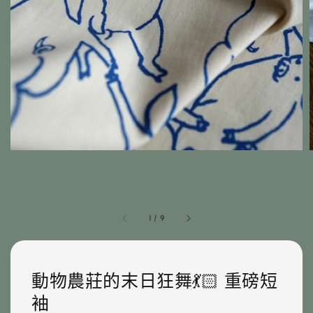
1
/
9
動物農莊的末日狂舞💃🏻 重磅短
袖