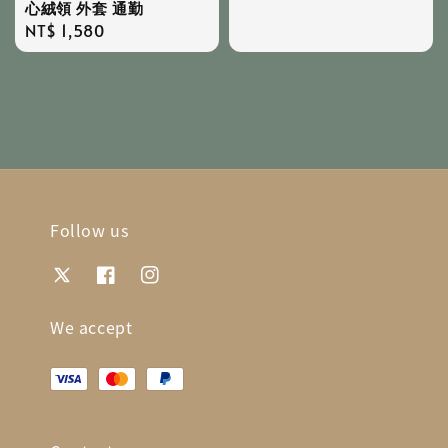
心絨領 外套 通勤
Regular
NT$ 1,580
price
Follow us
We accept