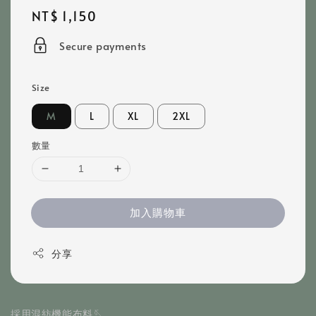
Regular
NT$ 1,150
price
Secure payments
Size
M
L
XL
2XL
數量
加入購物車
分享
採用混紡機能布料🪡