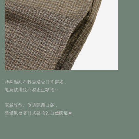
特殊混紡布料更適合日常穿搭，
隨意披掛也不易產生皺摺✨
寬鬆版型、側邊隱藏口袋，
整體散發著日式鬆垮的自信態度🌊