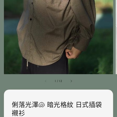
1
/
12
俐落光澤🐚 暗光格紋 日式插袋
襯衫