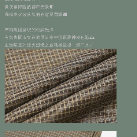
像夜幕降臨的都市光景🌒
高樓燈火散落般的在背景閃耀🌃
布料隱隱呈現的暗調光澤，
有如夜間市集在濃厚暗夜中流竄著神秘色彩🕰️
走進喧囂的煙火烈燃之處耗盡最後一滴汗水☄️