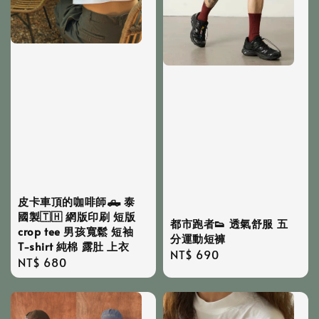
皮卡車頂的咖啡師🛻 泰
國製🇹🇭 網版印刷 短版
都市跑者👟 透氣舒服 五
crop tee 男孩寬鬆 短袖
分運動短褲
T-shirt 純棉 露肚 上衣
Regular
NT$ 690
Regular
NT$ 680
price
price