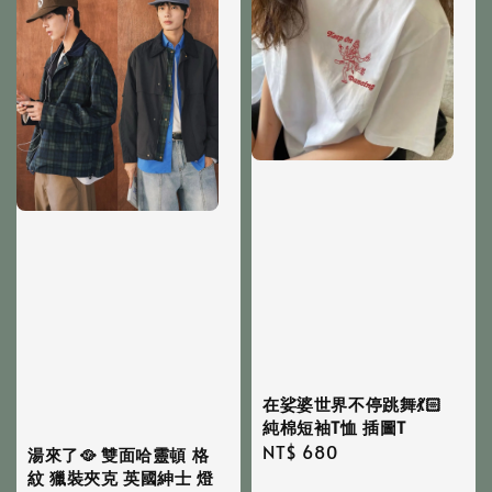
在娑婆世界不停跳舞💃🏻
純棉短袖T恤 插圖T
Regular
NT$ 680
湯來了🥘 雙面哈靈頓 格
紋 獵裝夾克 英國紳士 燈
price