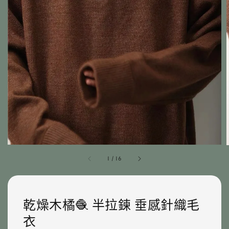
1
/
16
乾燥木橘🧶 半拉鍊 垂感針織毛
衣