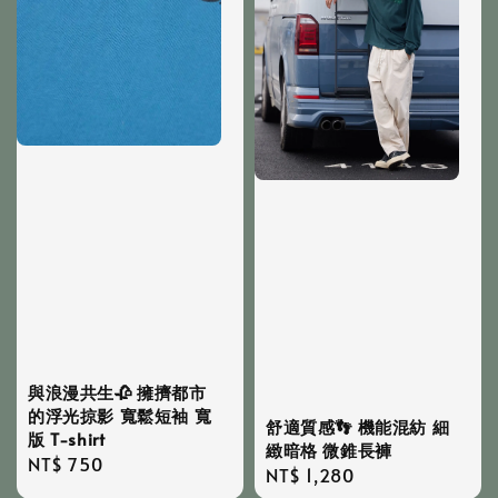
與浪漫共生🥀 擁擠都市
的浮光掠影 寬鬆短袖 寬
舒適質感👣 機能混紡 細
版 T-shirt
緻暗格 微錐長褲
Regular
NT$ 750
Regular
NT$ 1,280
price