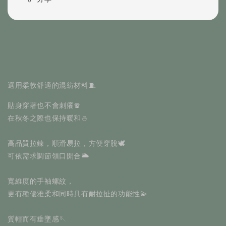
選用柔軟舒適的混紡材料🧵
貼身穿著也不會刺癢🧣
在秋冬之際也保持暖和⛄️
﻿高品質拉鍊，順滑易拉，方便穿脫🕊️
可依需求調節領口開合🌥️
寬維度的手袖螺紋，
更有種優雅柔和同時具有耐拉扯的功能性💫
質輕而有垂墜感🪡