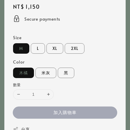
Regular
NT$ 1,150
price
Secure payments
Size
M
L
XL
2XL
Color
木橘
米灰
黑
數量
加入購物車
分享