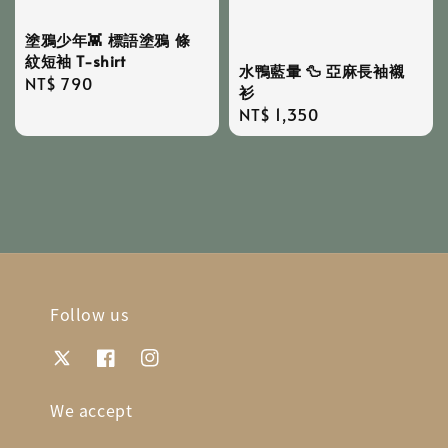
塗鴉少年👾 標語塗鴉 條
紋短袖 T-shirt
水鴨藍暈 🦆 亞麻長袖襯
Regular
NT$ 790
衫
price
Regular
NT$ 1,350
price
Follow us
We accept