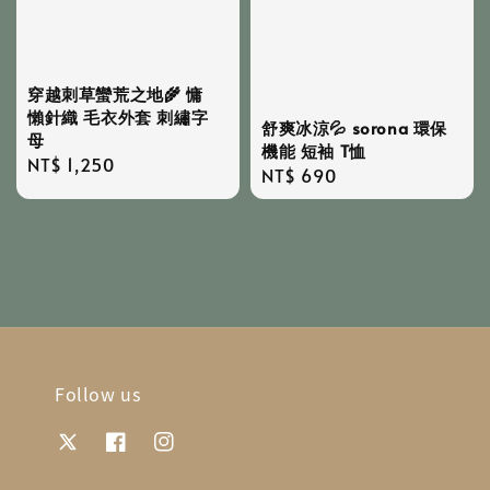
穿越刺草蠻荒之地🌾 慵
懶針織 毛衣外套 刺繡字
舒爽冰涼💦 sorona 環保
母
機能 短袖 T恤
Regular
NT$ 1,250
Regular
NT$ 690
price
price
Follow us