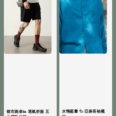
水鴨藍暈 🦆 亞麻長袖襯
都市跑者👟 透氣舒服 五