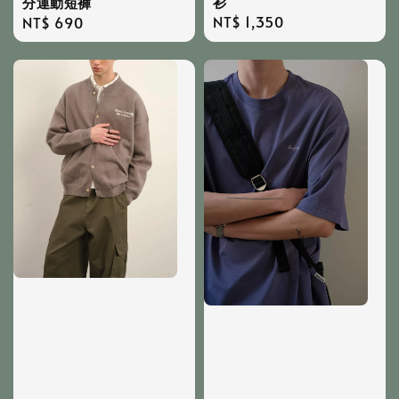
衫
分運動短褲
Regular
NT$ 1,350
Regular
NT$ 690
price
price