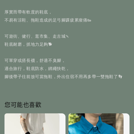
厚實而帶有軟度的鞋底，
不易有涼鞋、拖鞋造成的足弓腳踝疲累痠痛👟
可遊街、健行、逛市集、走古城🍡
鞋底耐磨，抓地力足夠🐕
可單穿或搭長襪，舒適不臭腳，
適合旅行，鞋底防水，綁繩快乾，
腳後帶子往前放可當拖鞋，外出住宿不用再多帶一雙拖鞋了👣
您可能也喜歡