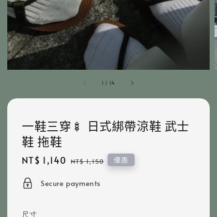
1
/
14
一鞋三穿🍢 日式綁帶涼鞋 武士
鞋 拖鞋
Sale
NT$ 1,140
Regular
優惠
NT$ 1,150
price
price
Secure payments
尺寸