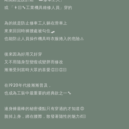
或 「👨🏻‍🔧工業機具維修人員」穿的
為的就是防止修車工人躺在滑車上
來來回回時褲腰處被勾住🛹
也能防止人員操作機具時衣服捲入的危險⚠️
後來因為好用又好穿
又不用隨身型變瘦或變胖而修改
漸漸受到當時大眾的喜愛👏🏻👏🏻
在1920年代後漸漸普及，
也成為工裝中最重要的經典款之一🔧
連身褲最棒的秘密優點只有穿過的才知道😍
脫掉上身，綁在腰際，散發著隨性的魅力💃🏻