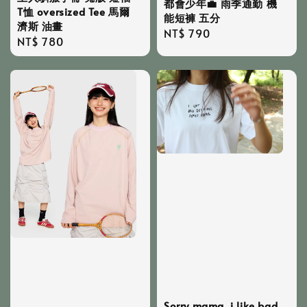
都會少年💼 雨季通勤 機
T恤 oversized Tee 馬爾
能短褲 五分
濟斯 油畫
Regular
NT$ 790
Regular
NT$ 780
price
price
Sorry mama, i like bad