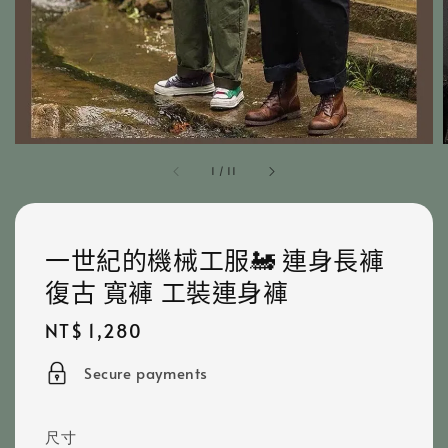
1
/
11
一世紀的機械工服🚂 連身長褲
復古 寬褲 工裝連身褲
Regular
NT$ 1,280
price
Secure payments
尺寸