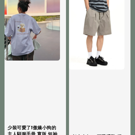
少裝可愛了❗️傲嬌小狗的
主人馴服手冊 寬版 短袖