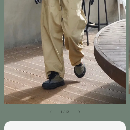
1
/
12