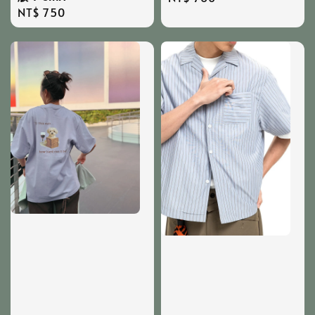
Regular
NT$ 750
price
price