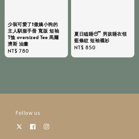
少裝可愛了❗️傲嬌小狗的
主人馴服手冊 寬版 短袖
夏日瞌睡😴 男孩睡衣領
T恤 oversized Tee 馬爾
藍條紋 短袖襯衫
濟斯 油畫
Regular
NT$ 850
Regular
NT$ 780
price
price
Follow us