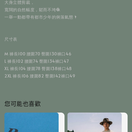
大身立體剪裁，
寬闊的自然幅度，鬆而不垮🧶
一舉一動都帶有都市少年的俐落氣態🌂
尺寸表
M 褲長100 腰圍70 臀圍130褲口46
L 褲長102 腰圍74 臀圍134褲口47
XL 褲長104 腰圍78 臀圍138褲口48
2XL 褲長106 腰圍82 臀圍142褲口49
您可能也喜歡