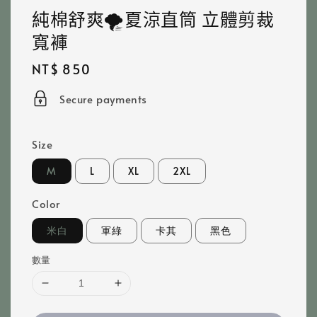
純棉舒爽🌪️夏涼直筒 立體剪裁
寬褲
Regular
NT$ 850
price
Secure payments
Size
M
L
XL
2XL
Color
米白
軍綠
卡其
黑色
數量