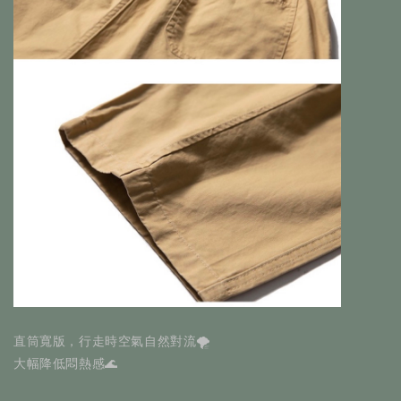
直筒寬版，行走時空氣自然對流🌪️
大幅降低悶熱感🌊