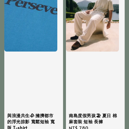
與浪漫共生🥀 擁擠都市
南島度假男孩🏖️ 夏日 棉
的浮光掠影 寬鬆短袖 寬
麻套裝 短袖 長褲
版 T-shirt
Regular
NT$ 780