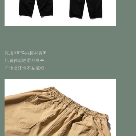
採用100%純棉材質🧵
肌膚觸感輕柔舒爽☁️
即使出汗也不粘膩💨