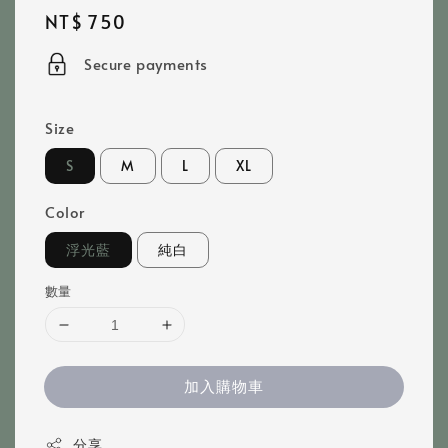
Regular
NT$ 750
price
Secure payments
Size
S
M
L
XL
Color
浮光藍
純白
數量
加入購物車
分享