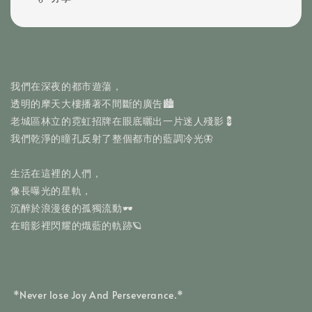
我們在深夜的都市遊蕩，
透明的摩天大樓播著不間斷的廣告🏙️
老城區林立的霓虹招牌在眼底曬出一片迷人殘影💈
我們乾淨的瞳孔反射了整個都市的藍調冷光🦋
生活在這裡的人們，
像長曝光的星軌，
沉醉於浪漫後的孤獨流動🕶️
在暗影裡閃耀的熾藍的軌跡🪐
 *Never lose Joy And Perseverance.*