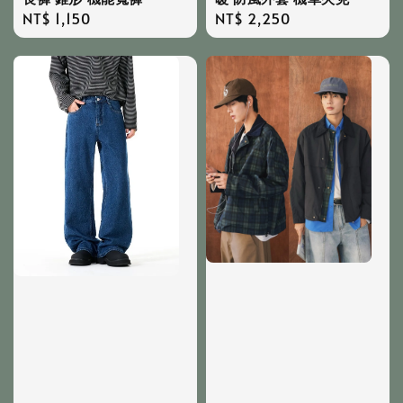
Regular
NT$ 1,150
Regular
NT$ 2,250
price
price