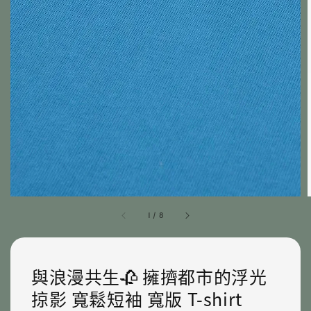
1
/
8
與浪漫共生🥀 擁擠都市的浮光
掠影 寬鬆短袖 寬版 T-shirt