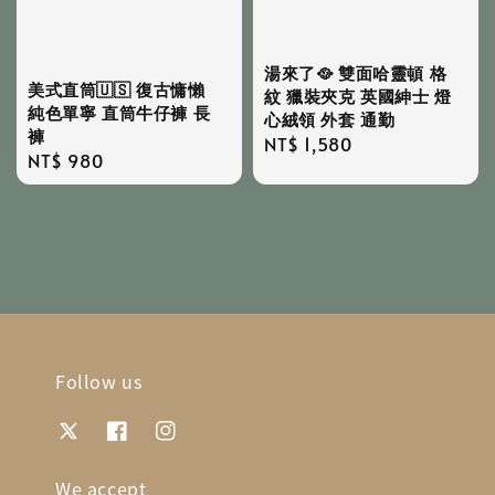
湯來了🥘 雙面哈靈頓 格
美式直筒🇺🇸 復古慵懶
紋 獵裝夾克 英國紳士 燈
純色單寧 直筒牛仔褲 長
心絨領 外套 通勤
褲
Regular
NT$ 1,580
Regular
NT$ 980
price
price
Follow us
We accept