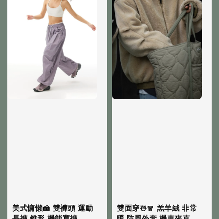
美式慵懶🍰 雙褲頭 運動
雙面穿☃️🧣 羔羊絨 非常
長褲 錐形 機能寬褲
暖 防風外套 機車夾克