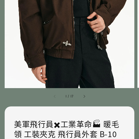
1
/
17
美軍飛行員✖️工業革命🏭 暖毛
領 工裝夾克 飛行員外套 B-10