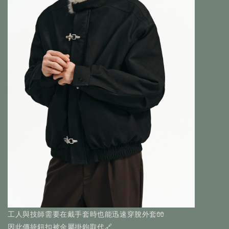
工人與技師需要在戴手套時也能迅速穿脫外套🧤
因此傳統鈕扣被金屬掛鉤取代🔗