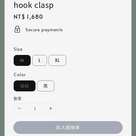
hook clasp
Regular
NT$ 1,680
price
Secure payments
Size
M
L
XL
Color
深棕
黑
數量
加入購物車