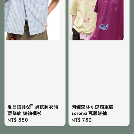
夏日瞌睡😴 男孩睡衣領
陶罐森林🏺涼感重磅
藍條紋 短袖襯衫
sorona 寬版短袖
Regular
NT$ 850
Regular
NT$ 780
price
price