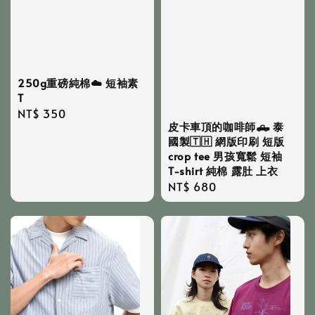
250g重磅純棉☁️ 短袖素
T
Regular
NT$ 350
皮卡車頂的咖啡師🛻 泰
price
國製🇹🇭 網版印刷 短版
crop tee 男孩寬鬆 短袖
T-shirt 純棉 露肚 上衣
Regular
NT$ 680
price