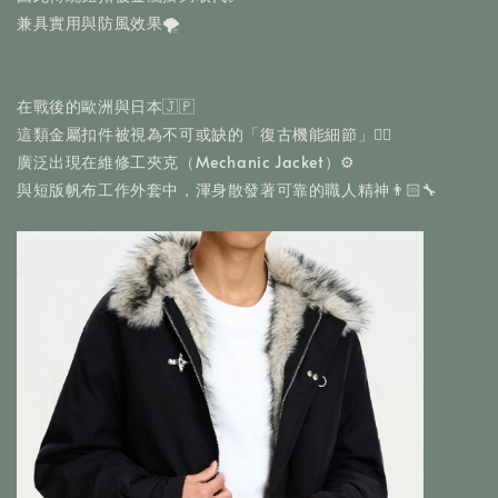
兼具實用與防風效果🌪️
在戰後的歐洲與日本🇯🇵
這類金屬扣件被視為不可或缺的「復古機能細節」✍🏻
廣泛出現在維修工夾克（Mechanic Jacket）⚙️
與短版帆布工作外套中，渾身散發著可靠的職人精神👨🏻‍🔧