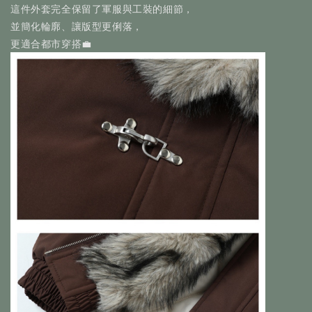
這件外套完全保留了軍服與工裝的細節，
並簡化輪廓、讓版型更俐落，
更適合都市穿搭💼