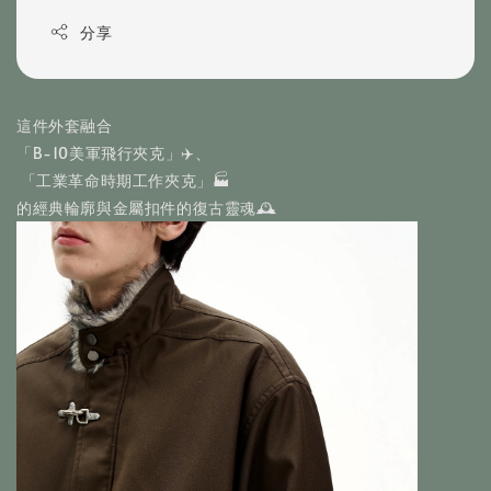
分享
這件外套融合
「B-10美軍飛行夾克」✈️、
 「工業革命時期工作夾克」🏭
的經典輪廓與金屬扣件的復古靈魂🕰️