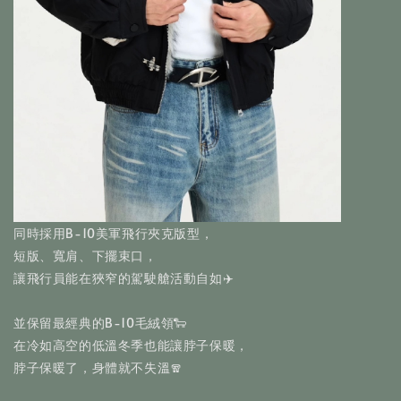
同時採用B-10美軍飛行夾克版型，
短版、寬肩、下擺束口，
讓飛行員能在狹窄的駕駛艙活動自如✈️
並保留最經典的B-10毛絨領🐑
在冷如高空的低溫冬季也能讓脖子保暖，
脖子保暖了，身體就不失溫🧣