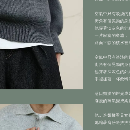
空氣中只有淡淡的
街角有個晃動的身
他穿著淡灰色的針
一片寂寞的廢墟，
路面平靜的積水被
空氣中只有淡淡的
街角有個晃動的身
他穿著深灰色的針
手裡抓著一杯飲料
巷口麵攤的燈光成
瀰漫的蒸氣變成柔
他走進麵攤看見女
她縮著肩膀邊搓搓