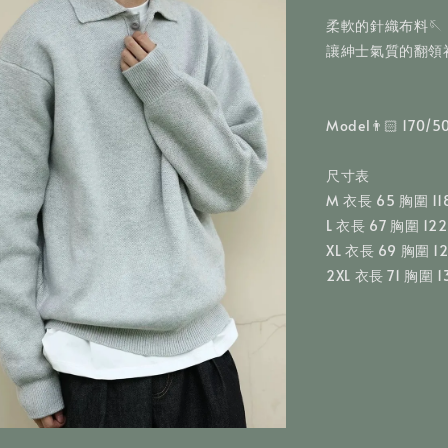
柔軟的針織布料🪡
讓紳士氣質的翻領
Model👨🏻 170/
尺寸表
M 衣長 65 胸圍 11
L 衣長 67 胸圍 12
XL 衣長 69 胸圍 1
2XL 衣長 71 胸圍 