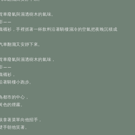
貨車廢氣與濕透樹木的氣味。
影——
織襯衫，手裡抓著一杯飲料沿著騎樓濕冷的空氣把夜晚沉積成
汽車翻濺又安靜下來。
貨車廢氣與濕透樹木的氣味，
影——
織襯衫，
沿著騎樓小跑步。
為都市的中心，
黃色的煙霧。
孩拿著菜單向他招手，
雙手朝他笑著。