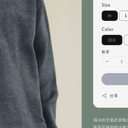
Size
M
L
Color
淺灰
數量
分享
濕冷的空氣把夜晚
路面平靜的積水被