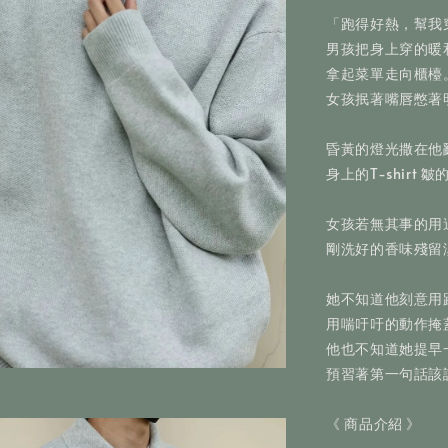
「跑得好熱，幫我
男孩把身上穿的暖
拿起菜單走向櫃檯
女孩抿著嘴唇憋著
昏黃的燈光撒在他
身上的T-shirt 
女孩若無其事的用
剛洗好的香味殘留
她不知道他刻意用
用喘吁吁的動作掩
他也不知道她提早
預習著第一句話該
《 商品介紹 》