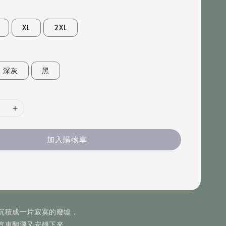
XL
2XL
深灰
黑
加入購物車
沉積成一片寂寞的廢墟，
汽車翻濺又安靜下來。