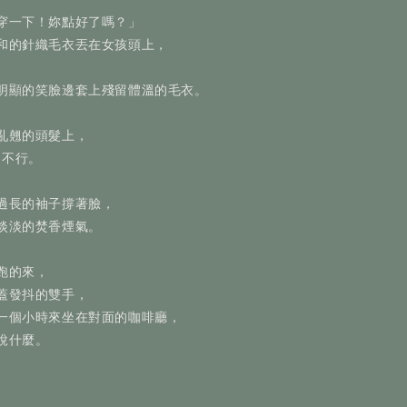
穿一下！妳點好了嗎？」
和的針織毛衣丟在女孩頭上，
。
明顯的笑臉邊套上殘留體溫的毛衣。
亂翹的頭髮上，
皺的不行。
過長的袖子撐著臉，
淡淡的焚香煙氣。
跑的來，
蓋發抖的雙手，
一個小時來坐在對面的咖啡廳，
說什麼。