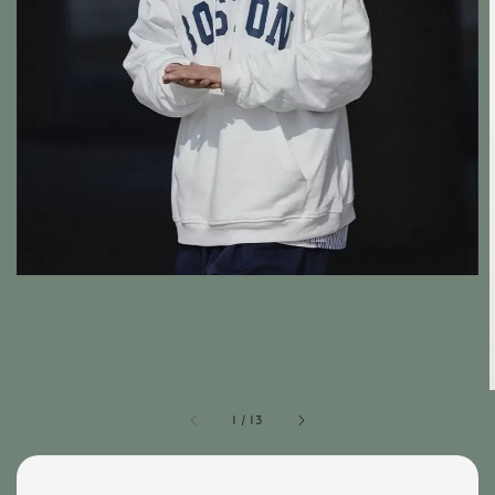
1
/
13