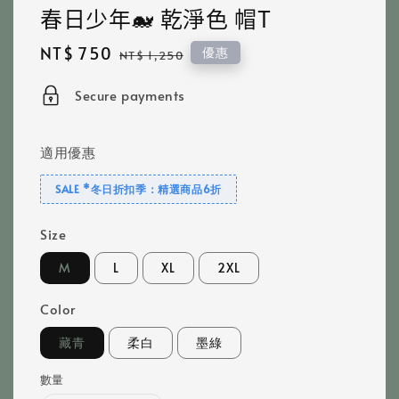
春日少年🐋 乾淨色 帽T
Sale
NT$ 750
Regular
優惠
NT$ 1,250
price
price
Secure payments
適用優惠
SALE *冬日折扣季：精選商品6折
Size
M
L
XL
2XL
Color
藏青
柔白
墨綠
數量