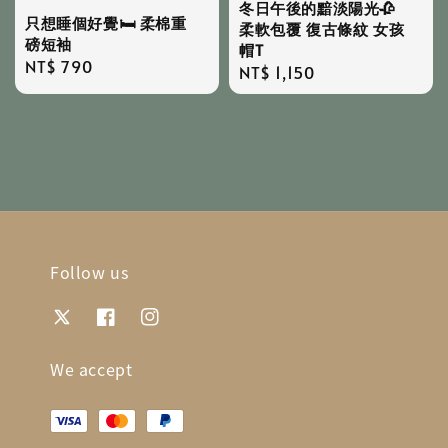
冬日午後的黯淡陽光🥀
只想睡個好覺🛏️ 柔棉重
柔軟包覆 復古條紋 女孩
磅短袖
帽T
Regular
NT$ 790
Regular
NT$ 1,150
price
price
Follow us
We accept