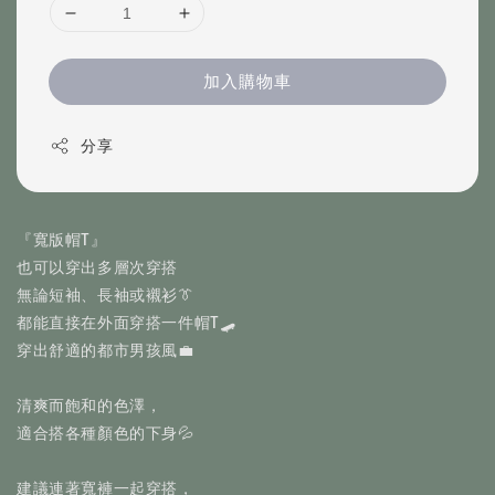
加入購物車
分享
『寬版帽T』
也可以穿出多層次穿搭
無論短袖、長袖或襯衫👔
都能直接在外面穿搭一件帽T🛹
穿出舒適的都市男孩風💼
清爽而飽和的色澤，
適合搭各種顏色的下身💦
建議連著寬褲一起穿搭，