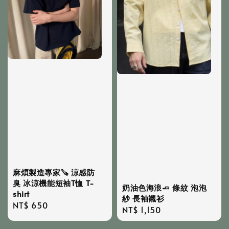
麻煩製造專家🪚 涼感防
臭 冰涼機能短袖T恤 T-
奶油色海浪🧈 條紋 泡泡
shirt
紗 長袖襯衫
Regular
NT$ 650
Regular
NT$ 1,150
price
price