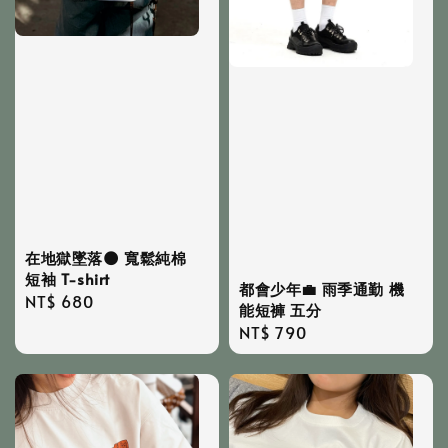
在地獄墜落🌑 寬鬆純棉
短袖 T-shirt
都會少年💼 雨季通勤 機
Regular
NT$ 680
能短褲 五分
price
Regular
NT$ 790
price