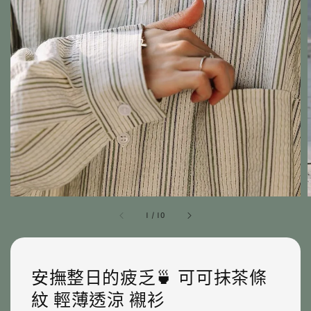
1
/
10
安撫整日的疲乏🍵 可可抹茶條
紋 輕薄透涼 襯衫