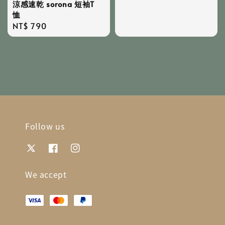
涼感速乾 sorona 短袖T
price
恤
Regular
NT$ 790
price
Follow us
We accept