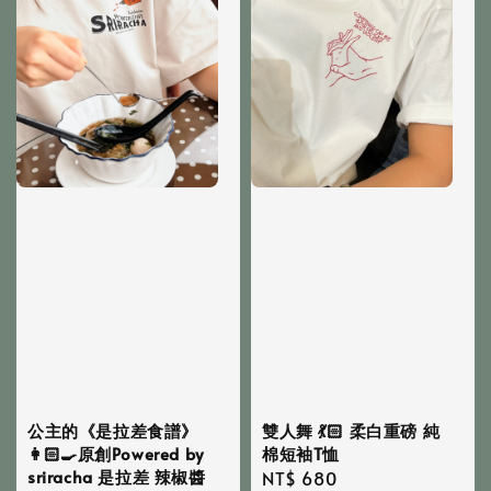
公主的《是拉差食譜》
雙人舞 💃🏻 柔白重磅 純
👩🏻‍🍳原創Powered by
棉短袖T恤
sriracha 是拉差 辣椒醬
Regular
NT$ 680