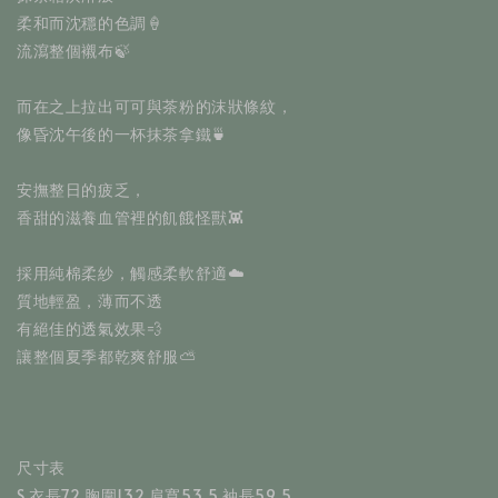
柔和而沈穩的色調🍦
流瀉整個襯布🍃
而在之上拉出可可與茶粉的沫狀條紋，
像昏沈午後的一杯抹茶拿鐵🍵
安撫整日的疲乏，
香甜的滋養血管裡的飢餓怪獸👾
採用純棉柔紗，觸感柔軟舒適☁️
質地輕盈，薄而不透
有絕佳的透氣效果💨
讓整個夏季都乾爽舒服⛅️
尺寸表
S 衣長72 胸圍132 肩寬53.5 袖長59.5