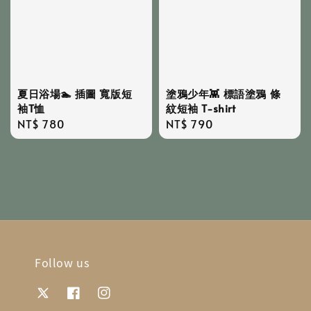
夏日浴場🏊 插圖 寬版短
塗鴉少年👾 標語塗鴉 條
袖T恤
紋短袖 T-shirt
Regular
NT$ 780
Regular
NT$ 790
price
price
Follow us