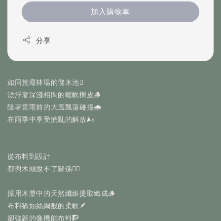
加入購物車
分享
如同荒廢林場的儲木池🪾
漂浮著深淺相間的鬆軟樹皮🪵
隨著雷雨前的大風飄蕩碰撞🌧️
在雨季中享受慌亂的解放🌬️
從布料到設計
都與木頭脫不了關係✍🏻
採用木漿中的天然纖維提取織成🪵
布料猶如絲綢般的柔軟🪶
卻強韌的像機能布料🧗