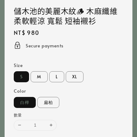
儲木池的美麗木紋🪵 木麻纖維
柔軟輕涼 寬鬆 短袖襯衫
Regular
NT$ 980
price
Secure payments
Size
S
M
L
XL
Color
白樺
扁柏
數量