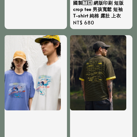
國製🇹🇭 網版印刷 短版
crop tee 男孩寬鬆 短袖
T-shirt 純棉 露肚 上衣
Regular
NT$ 680
price