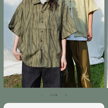
1
/
12