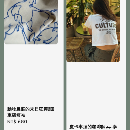
動物農莊的末日狂舞💃🏻
重磅短袖
Regular
NT$ 680
皮卡車頂的咖啡師🛻 泰
price