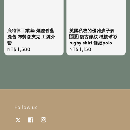
英國私校的優雅孩子氣
底特律工業🏭 煙塵舊藍
🇬🇧 復古條紋 橄欖球衫
洗舊 布勞森夾克 工裝外
rugby shirt 條紋polo
套
Regular
NT$ 1,150
Regular
NT$ 1,580
price
price
Follow us