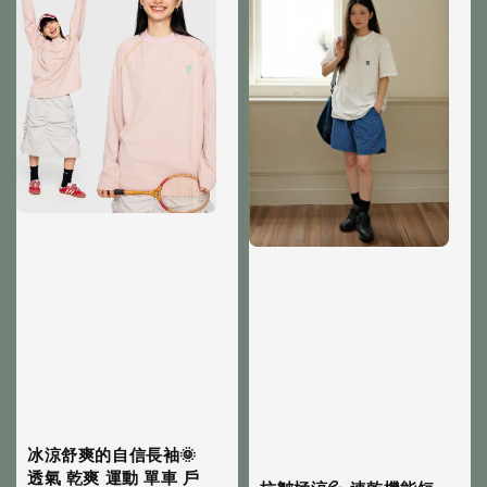
冰涼舒爽的自信長袖🌞
透氣 乾爽 運動 單車 戶