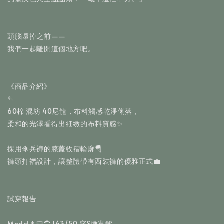
頭腦壞掉之前——
我們一起離開這個地方吧。
《商品介紹》
🪡
60棉 混紡 40尼龍，布料觸感乾淨俐落，
柔和的光澤看得出細緻的布料質感✨
採用傘兵褲的膝蓋收褶輪廓🪂
褲頭打褶設計，讓整體帶有西裝褲的優雅正式💼
試穿報告
Model👩🏻‍🦱 163/50 穿S微寬鬆