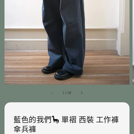
1
/
10
藍色的我們🦕 單褶 西裝 工作褲
傘兵褲