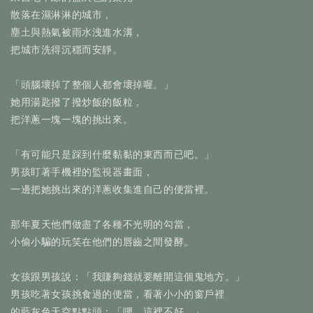
散落在濕淋淋的城市，
塵土與熱氣被雨水洩進水溝，
把城市洗得沉穩而安靜。
「頭腦壞掉了整個人都會壞掉喔。」
她用湯匙撥了撥炒飯的飯粒，
把洋蔥一塊一塊的挑出來。
「有可能只是踩到什麼黏黏的東西而已吧。」
男孩盯著手機裡的監視器畫面，
一邊把她挑出來的洋蔥收集進自己的便當裡。
那年夏天他們做盡了各種不光明的勾當，
小偷小騙的玩笑在他們的唇齒之間發酵。
女孩跟男孩說：「我賺夠錢就要離開這個鬼地方。」
男孩吃著女孩挑食過的便當，看著小小的窗戶裡
的藍灰色天空點點頭：「嗯，這裡不好。」