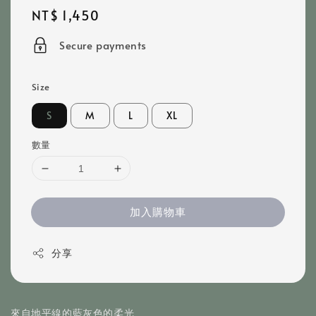
Regular
NT$ 1,450
price
Secure payments
Size
S
M
L
XL
數量
加入購物車
分享
來自地平線的藍灰色的柔光